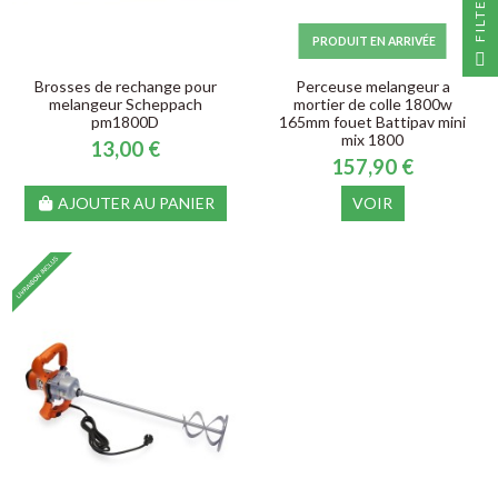
R
PRODUIT EN ARRIVÉE
F
I
L
T
E
Brosses de rechange pour
Perceuse melangeur a
melangeur Scheppach
mortier de colle 1800w
pm1800D
165mm fouet Battipav mini
mix 1800
13,00 €
157,90 €
AJOUTER AU PANIER
VOIR