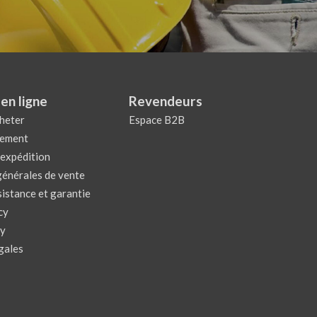
en ligne
Revendeurs
heter
Espace B2B
iement
 expédition
générales de vente
sistance et garantie
cy
cy
gales