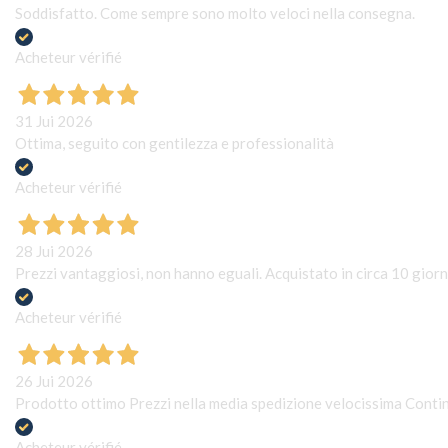
Soddisfatto. Come sempre sono molto veloci nella consegna.
Acheteur vérifié
31 Jui 2026
Ottima, seguito con gentilezza e professionalità
Acheteur vérifié
28 Jui 2026
Prezzi vantaggiosi, non hanno eguali. Acquistato in circa 10 giorn
Acheteur vérifié
26 Jui 2026
Prodotto ottimo Prezzi nella media spedizione velocissima Conti
Acheteur vérifié