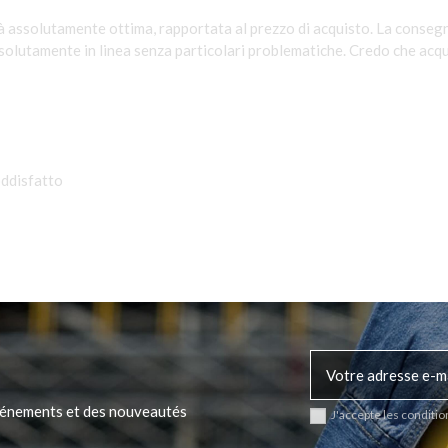
tà assolutamente ottima, rapportata al prezzo di acquisto. La consegn
olutamente in linea senza particolari problematiche. Credo che acqu
oddisfatto
événements et des nouveautés
J'accepte les conditio