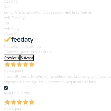
113.241
avis
Le nombre total d’avis indiqués comprend la somme de :
Avis Feedaty
750
Avis Ebay
112491
Nos avis 4 et 5 étoiles.
Cliquez ici pour tous les lire >
Previous
Suivant
il y a 6 jours
sito molto serio, ho avuto un problema con la consegna non per cau
ringraziare e consigliare vivamente di acquistare da loro.
Acheteur vérifié
il y a 6 jours