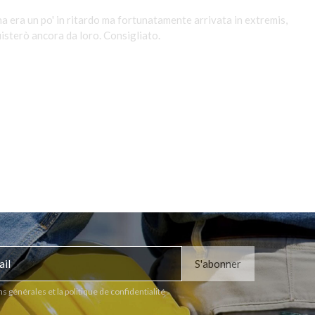
a era un po' in ritardo ma fortunatamente arrivata in extremis,
isterò ancora da loro. Consigliato.
ns générales et la politique de confidentialité