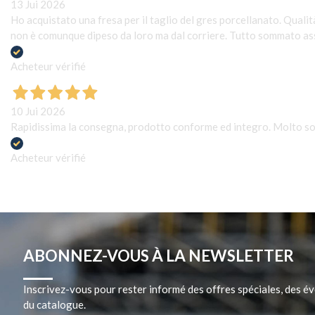
13 Jui 2026
Ho acquistato una fresa per il taglio del gres porcellanato. Quali
non è comunque dipeso da loro ma dal corriere. Tutto sommato ass
Acheteur vérifié
10 Jui 2026
Rapidissima la consegna, prodotto conforme ed integro. Molto s
Acheteur vérifié
ABONNEZ-VOUS À LA NEWSLETTER
Inscrivez-vous pour rester informé des offres spéciales, des 
du catalogue.